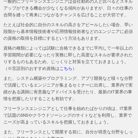
一般的にフリーランスエンジニアは会社勤めの人と比べるとスキル
アップができる機会が少なくなる傾向がありますが、日々の仕事の
合間を縫って将来につながるチャンスを広げることが大切です。
たとえば社会的に自分のスキルの高さをアピールしたい場合、早い
段階から基本情報技術者や応用情報技術者などのエンジニアに必須
の資格の取得を目標にするという方法もあります。
資格の種類によっては試験に合格できるまでに平均して一年以上の
学習期間が必要になったり実務に即した高度なスキルが要求された
りするものもあるため、じっくりと対策を立てておきましょう。
（※言語別のおすすめ資格は
こちら
）
また、システム構築やプログラミング、アプリ開発など様々な分野
で活躍しているエンジニアが集まるセミナーに出席し、業界内で実
績がある講師に有意義なアドバイスを受けたり、最新のIT業界の事
情を把握したりすることも有効です。
フリーランスエンジニアとして仕事を始めたばかりの頃は、IT業界
で話題のSNSやクラウドソーシングのサイトなどを利用し、業界で
ニーズが高まっているスキルを把握しておきましょう。
また、フリーランスとして開業する前に、自分が得意な分野をしっ